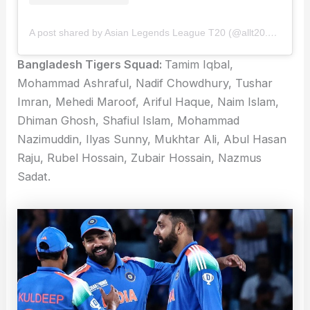
A post shared by Asian Legends League T20 (@allt20.official)
Bangladesh Tigers Squad:
Tamim Iqbal,
Mohammad Ashraful, Nadif Chowdhury, Tushar
Imran, Mehedi Maroof, Ariful Haque, Naim Islam,
Dhiman Ghosh, Shafiul Islam, Mohammad
Nazimuddin, Ilyas Sunny, Mukhtar Ali, Abul Hasan
Raju, Rubel Hossain, Zubair Hossain, Nazmus
Sadat.